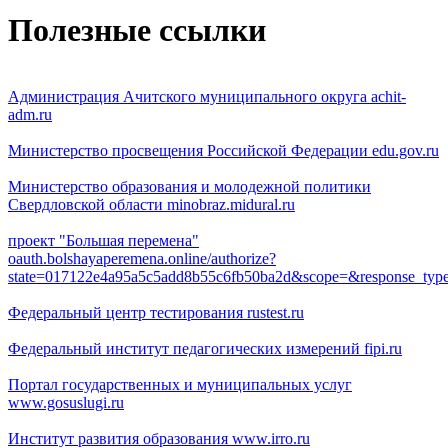
Полезные ссылки
Администрация Ачитского муниципального округа
achit-
adm.ru
Министерство просвещения Российской Федерации
edu.gov.ru
Министерство образования и молодежной политики
Свердловской области
minobraz.midural.ru
проект "Большая перемена"
oauth.bolshayaperemena.online/authorize?
state=017122e4a95a5c5add8b55c6fb50ba2d&scope=&response_ty
Федеральный центр тестирования
rustest.ru
Федеральный институт педагогических измерений
fipi.ru
Портал государственных и муниципальных услуг
www.gosuslugi.ru
Институт развития образования
www.irro.ru